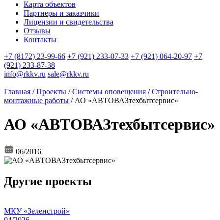
Карта объектов
Партнеры и заказчики
Лицензии и свидетельства
Отзывы
Контакты
+7 (8172) 23-99-66
+7 (921) 233-07-33
+7 (921) 064-20-97
+7
(921) 233-87-38
info@rkkv.ru
sale@rkkv.ru
Главная
/
Проекты
/
Системы оповещения
/
Строительно-
монтажные работы
/
АО «АВТОВАЗтехбытсервис»
АО «АВТОВАЗтехбытсервис»
06/2016
Другие проекты
МКУ «Зеленстрой»
04/2026