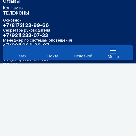
Отзывы
Контакты
ТЕЛЕФОНЫ
Основной
+7 (8172) 23-99-66
Секретарь руководителя
+7 (921) 233-07-33
Менеджер по системам оповещения
+7 (921) 064-20-97
Менеджер по транспортной безопасности и
антитеррористической защищенности
Max
Почта
Основной
Меню
+7 (921) 233-87-38
ПОЧТА
INFO@RKKV.RU
SALE@RKKV.RU
Обработка персональных данных
Политика конфиденциальности
© 2015-2026. АО «РКК-Вологда»