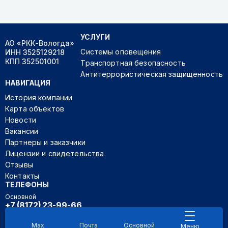
УСЛУГИ
АО «РКК-Вологда»
Системы оповещения
ИНН 3525129218
КПП 352501001
Транспортная безопасность
Антитеррористическая защищенность
НАВИГАЦИЯ
История компании
Карта объектов
Новости
Вакансии
Партнеры и заказчики
Лицензии и свидетельства
Отзывы
Контакты
ТЕЛЕФОНЫ
Основной
+7 (8172) 23-99-66
Секретарь руководителя
+7 (921) 233-07-33
Max
Почта
Основной
Меню